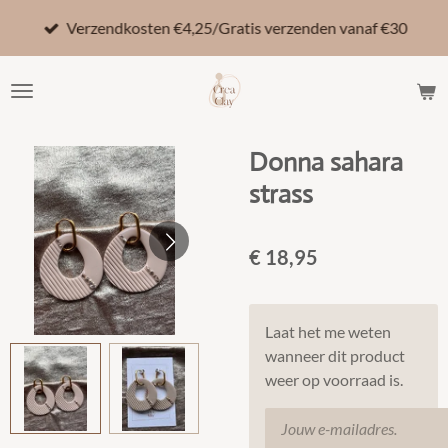
Ga
Verzendkosten €4,25/Gratis verzenden vanaf €30
direct
naar
de
hoofdinhoud
Donna sahara
strass
€ 18,95
Laat het me weten
wanneer dit product
weer op voorraad is.