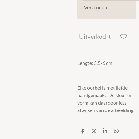
Verzenden
Uitverkocht
Lengte: 5,5-6 cm
Elke oorbel is met liefde
handgemaakt. De kleur en
vorm kan daardoor iets
afwijken van de afbeelding.
D
D
S
D
e
e
h
e