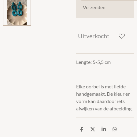
Verzenden
Uitverkocht
Lengte: 5-5,5 cm
Elke oorbel is met liefde
handgemaakt. De kleur en
vorm kan daardoor iets
afwijken van de afbeelding.
D
D
S
D
e
e
h
e