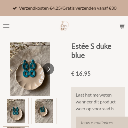
Ga
Verzendkosten €4,25/Gratis verzenden vanaf €30
direct
naar
de
hoofdinhoud
Estée S duke
blue
€ 16,95
Laat het me weten
wanneer dit product
weer op voorraad is.