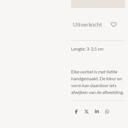
Uitverkocht
Lengte: 3-3,5 cm
Elke oorbel is met liefde
handgemaakt. De kleur en
vorm kan daardoor iets
afwijken van de afbeelding.
D
D
S
D
e
e
h
e
l
e
a
l
e
l
r
e