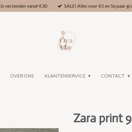
is verzenden vanaf €30
SALE! Alles voor €5 en 5e paar 
OVER ONS
KLANTENSERVICE
CONTACT
Zara print 9