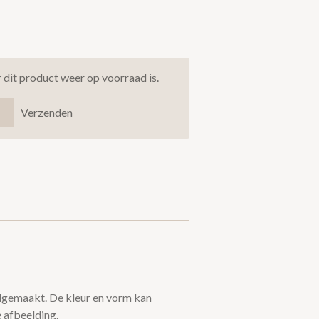
dit product weer op voorraad is.
Verzenden
ndgemaakt. De kleur en vorm kan
 afbeelding.