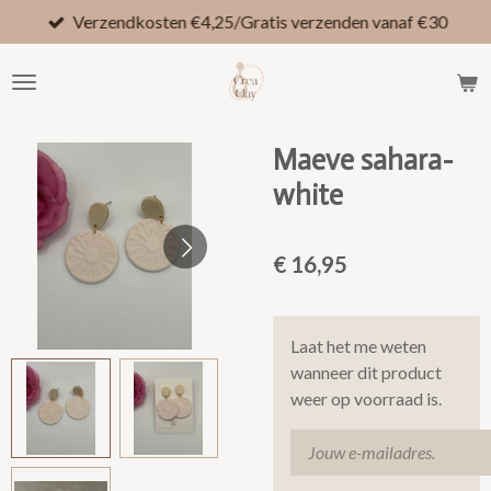
Verzendkosten €4,25/Gratis verzenden vanaf €30
Ga
direct
naar
de
hoofdinhoud
Maeve sahara-
white
€ 16,95
Laat het me weten
wanneer dit product
weer op voorraad is.