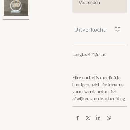
Verzenden
Uitverkocht
Lengte: 4-4,5 cm
Elke oorbel is met liefde
handgemaakt. De kleur en
vorm kan daardoor iets
afwijken van de afbeelding.
D
D
S
D
e
e
h
e
l
e
a
l