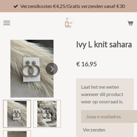
Verzendkosten €4,25/Gratis verzenden vanaf €30
Ga
direct
naar
de
hoofdinhoud
Ivy L knit sahara
€ 16,95
Laat het me weten
wanneer dit product
weer op voorraad is.
Verzenden