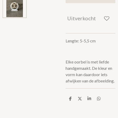
Uitverkocht
Lengte: 5-5,5 cm
Elke oorbel is met liefde
handgemaakt. De kleur en
vorm kan daardoor iets
afwijken van de afbeelding.
D
D
S
D
e
e
h
e
l
e
a
l
e
l
r
e
n
e
n