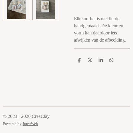
Elke oorbel is met liefde
handgemaakt. De kleur en
vorm kan daardoor iets
afwijken van de afbeelding.
D
D
S
D
e
e
h
e
l
e
a
l
e
l
r
e
n
e
n
© 2023 - 2026 CreaClay
Powered by
JouwWeb