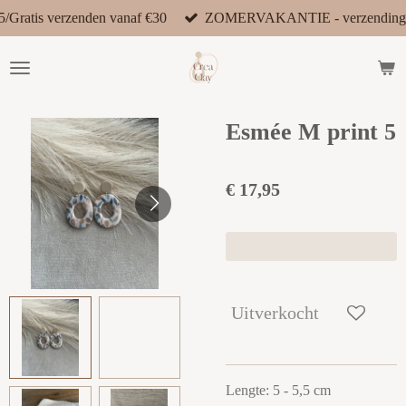
5/Gratis verzenden vanaf €30
ZOMERVAKANTIE - verzending v
Ga
direct
naar
de
hoofdinhoud
Esmée M print 5
€ 17,95
Uitverkocht
Lengte: 5 - 5,5 cm