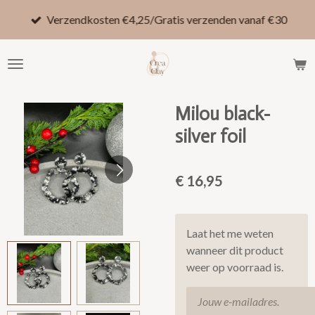
Ga
Verzendkosten €4,25/Gratis verzenden vanaf €30
direct
naar
de
hoofdinhoud
Milou black-
silver foil
€ 16,95
Laat het me weten
wanneer dit product
weer op voorraad is.