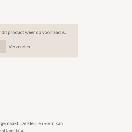
dit product weer op voorraad is.
Verzenden
ndgemaakt. De kleur en vorm kan
 afbeelding.